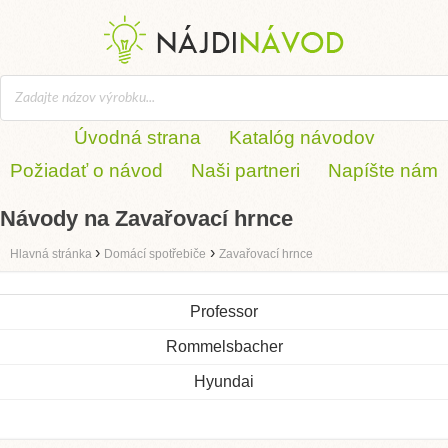
Úvodná strana
Katalóg návodov
Požiadať o návod
Naši partneri
Napíšte nám
Návody na Zavařovací hrnce
›
›
Hlavná stránka
Domácí spotřebiče
Zavařovací hrnce
Professor
Rommelsbacher
Hyundai