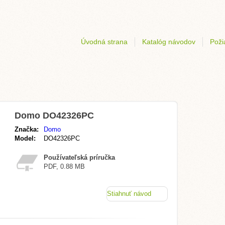
Úvodná strana
Katalóg návodov
Poži
Domo DO42326PC
Značka:
Domo
Model:
DO42326PC
Používateľská príručka
PDF, 0.88 MB
Stiahnuť návod