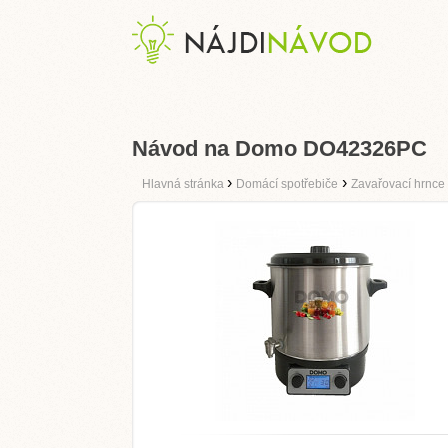
Návod na Domo DO42326PC
›
›
Hlavná stránka
Domácí spotřebiče
Zavařovací hrnce