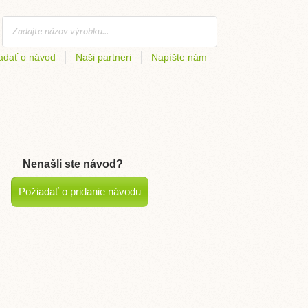
adať o návod
Naši partneri
Napíšte nám
Nenašli ste návod?
Požiadať o pridanie návodu