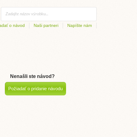
adať o návod
Naši partneri
Napíšte nám
Nenašli ste návod?
Požiadať o pridanie návodu