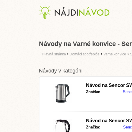
Návody na Varné konvice - Se
›
›
›
Hlavná stránka
Domácí spotřebiče
Varné konvice
S
Návody v kategórii
Návod na
Sencor S
Značka:
Senc
Návod na
Sencor S
Značka:
Senc