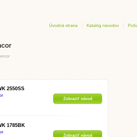
Úvodná strana
Katalóg návodov
Poži
ncor
encor
WK 2550SS
or
Zobraziť návod
WK 1785BK
or
Zobraziť návod