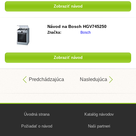
Zobraziť návod
Návod na
Bosch HGV745250
Značka:
Bosch
Zobraziť návod
Predchádzajúca
Nasledujúca
Úvodná strana
Katalóg návodov
Požiadať o návod
Naši partneri