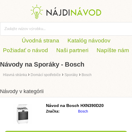
Úvodná strana
Katalóg návodov
Požiadať o návod
Naši partneri
Napíšte nám
Návody na Sporáky - Bosch
›
›
›
Hlavná stránka
Domácí spotřebiče
Sporáky
Bosch
Návody v kategórii
Návod na
Bosch HXN390D20
Značka:
Bosch