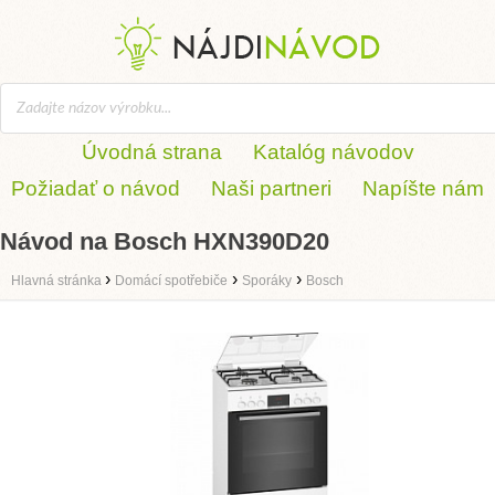
Úvodná strana
Katalóg návodov
Požiadať o návod
Naši partneri
Napíšte nám
Návod na Bosch HXN390D20
›
›
›
Hlavná stránka
Domácí spotřebiče
Sporáky
Bosch