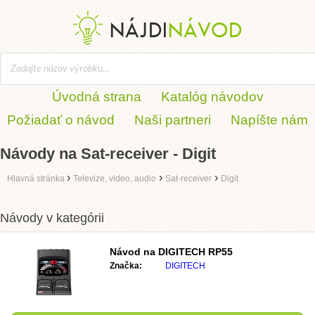
Úvodná strana
Katalóg návodov
Požiadať o návod
Naši partneri
Napíšte nám
Návody na Sat-receiver - Digit
›
›
›
Hlavná stránka
Televize, video, audio
Sat-receiver
Digit
Návody v kategórii
Návod na
DIGITECH RP55
Značka:
DIGITECH