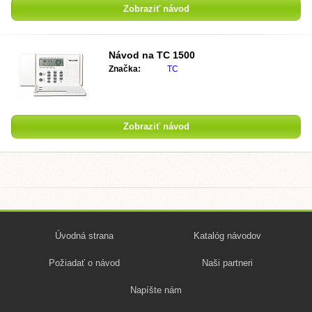
Zobraziť návod
Návod na TC 1500
Značka:
TC
Zobraziť návod
Úvodná strana
Katalóg návodov
Požiadať o návod
Naši partneri
Napíšte nám