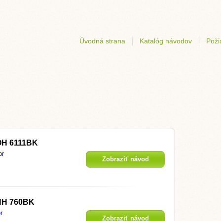
Úvodná strana
Katalóg návodov
Poži
OH 6111BK
or
Zobraziť návod
HH 760BK
r
Zobraziť návod