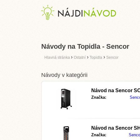
Návody na Topidla - Sencor
›
›
›
Hlavná stránka
Ostatní
Topidla
Sencor
Návody v kategórii
Návod na
Sencor S
Značka:
Senc
Návod na
Sencor S
Značka:
Senco