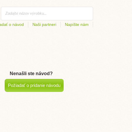
adať o návod
Naši partneri
Napíšte nám
Nenašli ste návod?
Požiadať o pridanie návodu