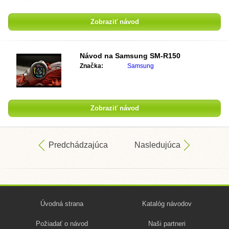
Zobraziť návod
Návod na
Samsung SM-R150
Značka:
Samsung
Zobraziť návod
Predchádzajúca
Nasledujúca
Úvodná strana
Katalóg návodov
Požiadať o návod
Naši partneri