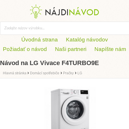
Úvodná strana
Katalóg návodov
Požiadať o návod
Naši partneri
Napíšte nám
Návod na LG Vivace F4TURBO9E
›
›
›
Hlavná stránka
Domácí spotřebiče
Pračky
LG