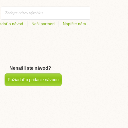
adať o návod
Naši partneri
Napíšte nám
Nenašli ste návod?
Požiadať o pridanie návodu