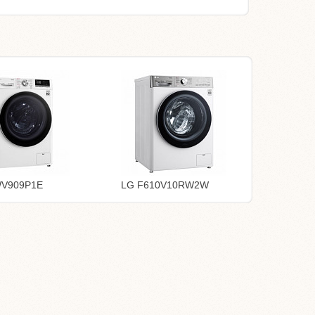
WV909P1E
LG F610V10RW2W