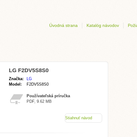
Úvodná strana
Katalóg návodov
Poži
LG F2DV5S8S0
Značka:
LG
Model:
F2DV5S8S0
Používateľská príručka
PDF, 9.62 MB
Stiahnuť návod