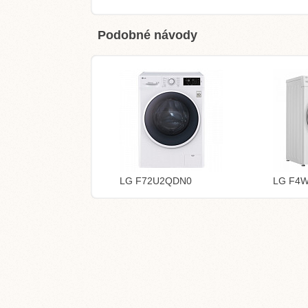
Podobné návody
LG F72U2QDN0
LG F4