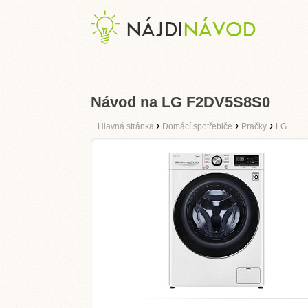
Návod na LG F2DV5S8S0
›
›
›
Hlavná stránka
Domácí spotřebiče
Pračky
LG