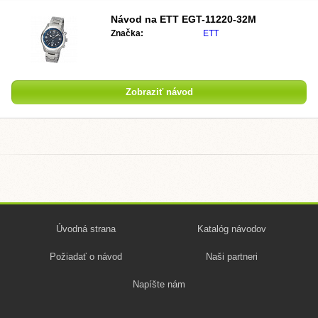
Návod na ETT EGT-11220-32M
Značka:
ETT
Zobraziť návod
Úvodná strana
Katalóg návodov
Požiadať o návod
Naši partneri
Napíšte nám