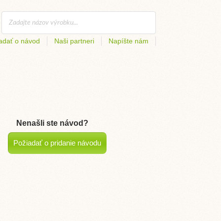
adať o návod
Naši partneri
Napíšte nám
Nenašli ste návod?
Požiadať o pridanie návodu