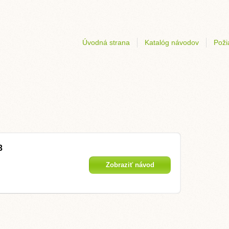
Úvodná strana
Katalóg návodov
Poži
3
Zobraziť návod