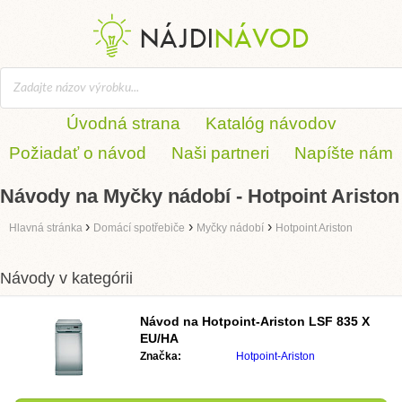
Úvodná strana
Katalóg návodov
Požiadať o návod
Naši partneri
Napíšte nám
Návody na Myčky nádobí - Hotpoint Ariston
›
›
›
Hlavná stránka
Domácí spotřebiče
Myčky nádobí
Hotpoint Ariston
Návody v kategórii
Návod na
Hotpoint-Ariston LSF 835 X
EU/HA
Značka:
Hotpoint-Ariston