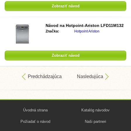
Zobraziť návod
Návod na
Hotpoint-Ariston LFD11M132
Značka:
Hotpoint Ariston
Zobraziť návod
Predchádzajúca
Nasledujúca
Úvodná strana
Katalóg návodov
Požiadať o návod
Naši partneri