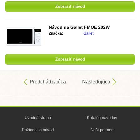
Zobraziť návod
Návod na
Gallet FMOE 202W
Značka:
Gallet
Zobraziť návod
Predchádzajúca
Nasledujúca
Úvodná strana
Katalóg návodov
Požiadať o návod
Naši partneri