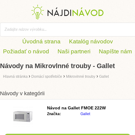
Úvodná strana
Katalóg návodov
Požiadať o návod
Naši partneri
Napíšte nám
Návody na Mikrovlnné trouby - Gallet
›
›
›
Hlavná stránka
Domácí spotřebiče
Mikrovlnné trouby
Gallet
Návody v kategórii
Návod na
Gallet FMOE 222W
Značka:
Gallet