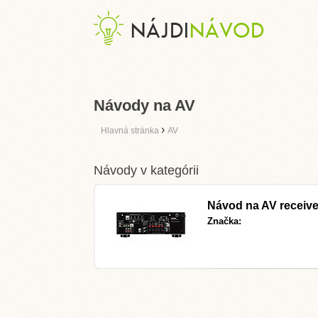
Návody na AV
›
Hlavná stránka
AV
Návody v kategórii
Návod na AV receiv
Značka: