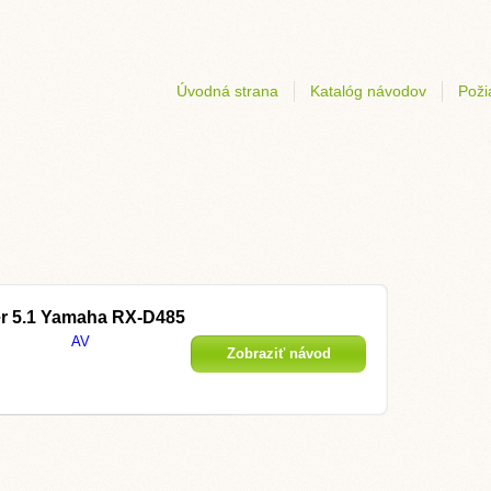
Úvodná strana
Katalóg návodov
Poži
er 5.1 Yamaha RX-D485
AV
Zobraziť návod