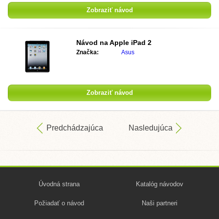
Zobraziť návod
Návod na
Apple iPad 2
Značka:
Asus
Zobraziť návod
Predchádzajúca
Nasledujúca
Úvodná strana
Katalóg návodov
Požiadať o návod
Naši partneri