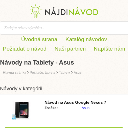
Úvodná strana
Katalóg návodov
Požiadať o návod
Naši partneri
Napíšte nám
Návody na Tablety - Asus
›
›
›
Hlavná stránka
Počítače, tablety
Tablety
Asus
Návody v kategórii
Návod na
Asus Google Nexus 7
Značka:
Asus