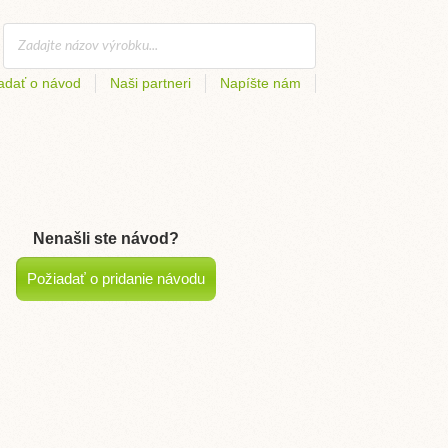
adať o návod
Naši partneri
Napíšte nám
Nenašli ste návod?
Požiadať o pridanie návodu