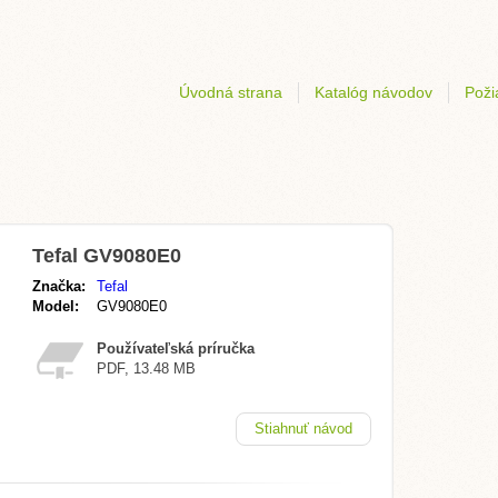
Úvodná strana
Katalóg návodov
Poži
Tefal GV9080E0
Značka:
Tefal
Model:
GV9080E0
Používateľská príručka
PDF, 13.48 MB
Stiahnuť návod