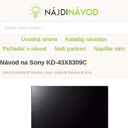
Úvodná strana
Katalóg návodov
Požiadať o návod
Naši partneri
Napíšte nám
Návod na Sony KD-43X8309C
›
›
›
Hlavná stránka
Televize, video, audio
Televize
Sony