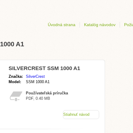
Úvodná strana
Katalóg návodov
Poži
1000 A1
SILVERCREST SSM 1000 A1
Značka:
SilverCrest
Model:
SSM 1000 A1
Používateľská príručka
PDF, 0.40 MB
Stiahnuť návod