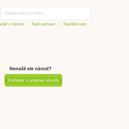
adať o návod
Naši partneri
Napíšte nám
Nenašli ste návod?
Požiadať o pridanie návodu