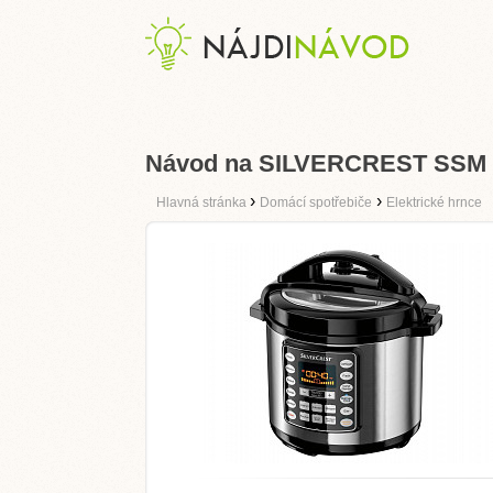
Návod na SILVERCREST SSM 
›
›
Hlavná stránka
Domácí spotřebiče
Elektrické hrnce