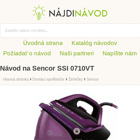
Úvodná strana
Katalóg návodov
Požiadať o návod
Naši partneri
Napíšte nám
Návod na Sencor SSI 0710VT
›
›
›
Hlavná stránka
Domácí spotřebiče
Žehličky
Sencor