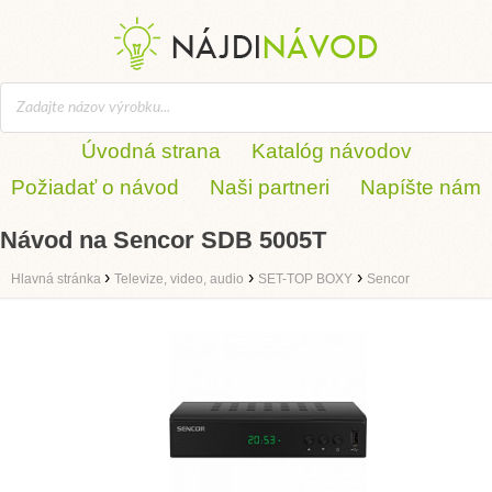
Úvodná strana
Katalóg návodov
Požiadať o návod
Naši partneri
Napíšte nám
Návod na Sencor SDB 5005T
›
›
›
Hlavná stránka
Televize, video, audio
SET-TOP BOXY
Sencor