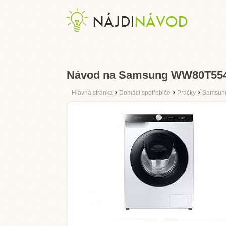
Návod na Samsung WW80T55
›
›
›
Hlavná stránka
Domácí spotřebiče
Pračky
Samsun