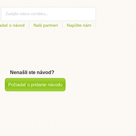
adať o návod
Naši partneri
Napíšte nám
Nenašli ste návod?
Požiadať o pridanie návodu