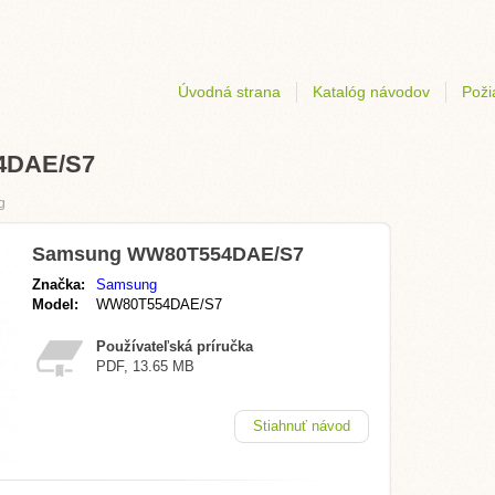
Úvodná strana
Katalóg návodov
Poži
4DAE/S7
g
Samsung WW80T554DAE/S7
Značka:
Samsung
Model:
WW80T554DAE/S7
Používateľská príručka
PDF, 13.65 MB
Stiahnuť návod