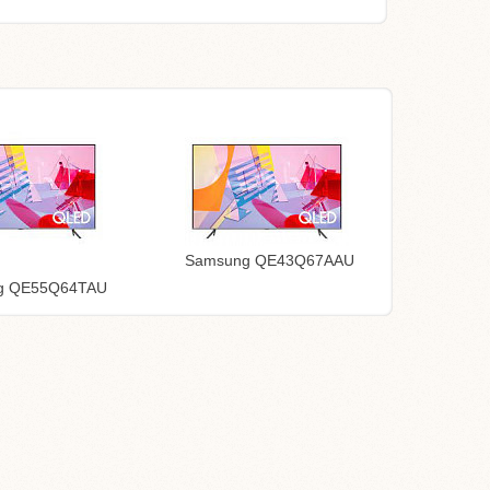
Samsung QE43Q67AAU
g QE55Q64TAU