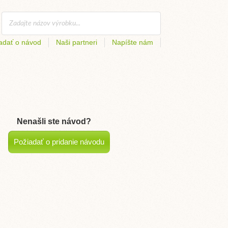
adať o návod
Naši partneri
Napíšte nám
Nenašli ste návod?
Požiadať o pridanie návodu