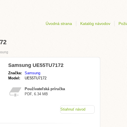
Úvodná strana
Katalóg návodov
Poži
72
sung
Samsung UE55TU7172
Značka:
Samsung
Model:
UE55TU7172
Používateľská príručka
PDF, 6.34 MB
Stiahnuť návod