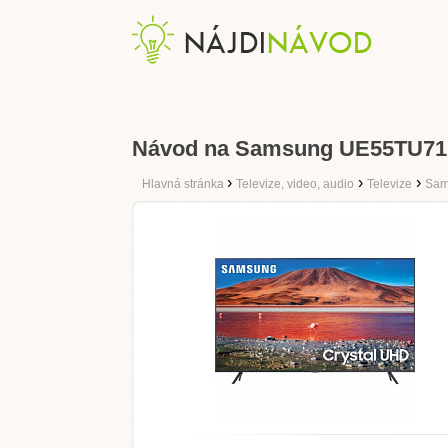
Návod na Samsung UE55TU71
›
›
›
Hlavná stránka
Televize, video, audio
Televize
Sam