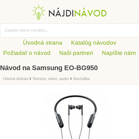
Úvodná strana
Katalóg návodov
Požiadať o návod
Naši partneri
Napíšte nám
Návod na Samsung EO-BG950
›
›
Hlavná stránka
Televize, video, audio
Sluchátka