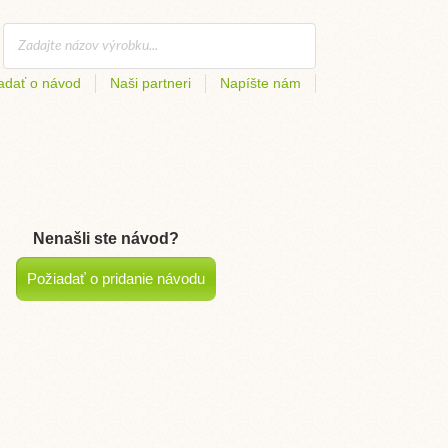
adať o návod
Naši partneri
Napíšte nám
Nenašli ste návod?
Požiadať o pridanie návodu