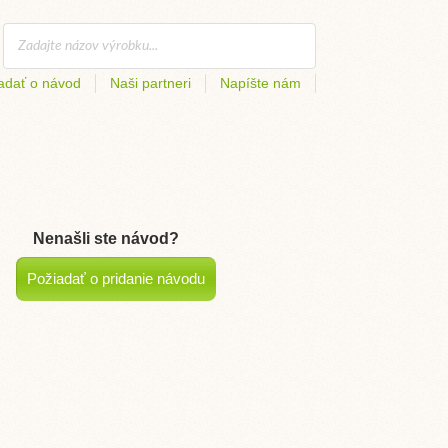
adať o návod
Naši partneri
Napíšte nám
Nenašli ste návod?
Požiadať o pridanie návodu