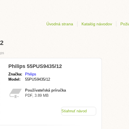
Úvodná strana
Katalóg návodov
Poži
12
ips
Philips 55PUS9435/12
Značka:
Philips
Model:
55PUS9435/12
Používateľská príručka
PDF, 3.89 MB
Stiahnuť návod