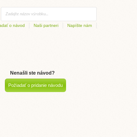
adať o návod
Naši partneri
Napíšte nám
Nenašli ste návod?
Požiadať o pridanie návodu