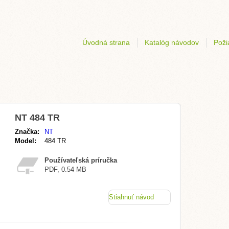
Úvodná strana
Katalóg návodov
Poži
NT 484 TR
Značka:
NT
Model:
484 TR
Používateľská príručka
PDF, 0.54 MB
Stiahnuť návod