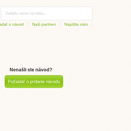
adať o návod
Naši partneri
Napíšte nám
Nenašli ste návod?
Požiadať o pridanie návodu