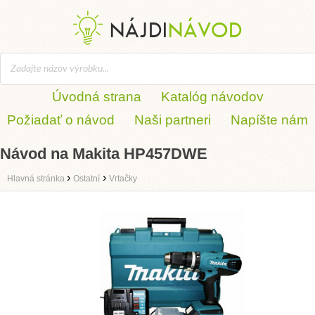
Úvodná strana
Katalóg návodov
Požiadať o návod
Naši partneri
Napíšte nám
Návod na Makita HP457DWE
›
›
Hlavná stránka
Ostatní
Vrtačky