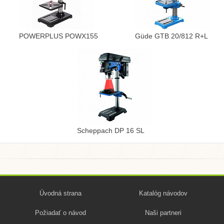
POWERPLUS POWX155
Güde GTB 20/812 R+L
Scheppach DP 16 SL
Úvodná strana
Katalóg návodov
Požiadať o návod
Naši partneri