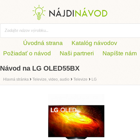
Úvodná strana
Katalóg návodov
Požiadať o návod
Naši partneri
Napíšte nám
Návod na LG OLED55BX
›
›
›
Hlavná stránka
Televize, video, audio
Televize
LG