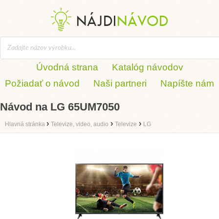
Úvodná strana
Katalóg návodov
Požiadať o návod
Naši partneri
Napíšte nám
Návod na LG 65UM7050
›
›
›
Hlavná stránka
Televize, video, audio
Televize
LG