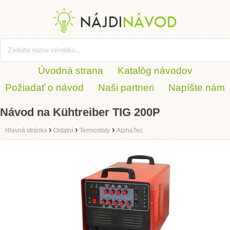
Úvodná strana
Katalóg návodov
Požiadať o návod
Naši partneri
Napíšte nám
Návod na Kühtreiber TIG 200P
›
›
›
Hlavná stránka
Ostatní
Termostaty
AlphaTec