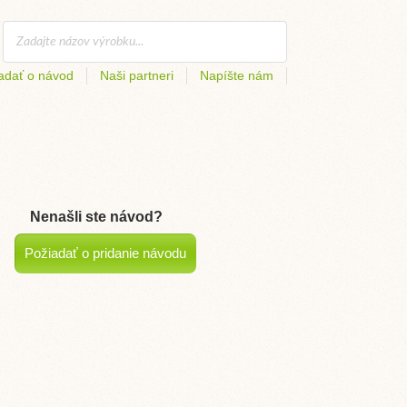
adať o návod
Naši partneri
Napíšte nám
Nenašli ste návod?
Požiadať o pridanie návodu