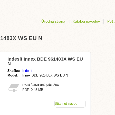
Úvodná strana
Katalóg návodov
Poži
961483X WS EU N
Indesit Innex BDE 961483X WS EU
N
Značka:
Indesit
Model:
Innex BDE 961483X WS EU N
Používateľská príručka
PDF, 0.45 MB
Stiahnuť návod