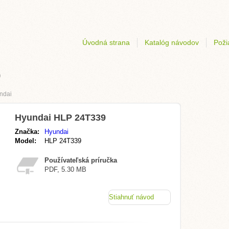
Úvodná strana
Katalóg návodov
Poži
9
ndai
Hyundai HLP 24T339
Značka:
Hyundai
Model:
HLP 24T339
Používateľská príručka
PDF, 5.30 MB
Stiahnuť návod