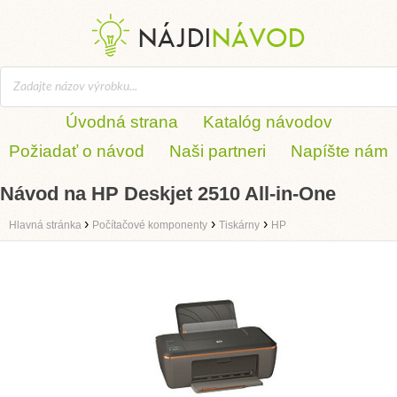
Úvodná strana
Katalóg návodov
Požiadať o návod
Naši partneri
Napíšte nám
Návod na HP Deskjet 2510 All-in-One
›
›
›
Hlavná stránka
Počítačové komponenty
Tiskárny
HP