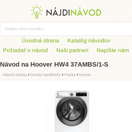
Úvodná strana
Katalóg návodov
Požiadať o návod
Naši partneri
Napíšte nám
Návod na Hoover HW4 37AMBS/1-S
›
›
›
Hlavná stránka
Domácí spotřebiče
Pračky
Hoover