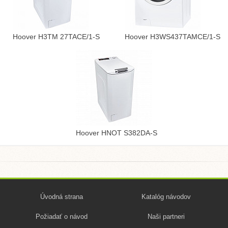
Hoover H3TM 27TACE/1-S
Hoover H3WS437TAMCE/1-S
Hoover HNOT S382DA-S
Úvodná strana
Katalóg návodov
Požiadať o návod
Naši partneri