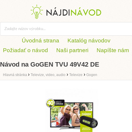
Úvodná strana
Katalóg návodov
Požiadať o návod
Naši partneri
Napíšte nám
Návod na GoGEN TVU 49V42 DE
›
›
›
Hlavná stránka
Televize, video, audio
Televize
Gogen