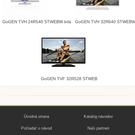
GoGEN TVH 24R540 STWEBW bílá
GoGEN TVH 32R640 STWEB
GoGEN TVF 32R528 STWEB
Úvodná strana
Katalóg návodov
Požiadať o návod
Naši partneri