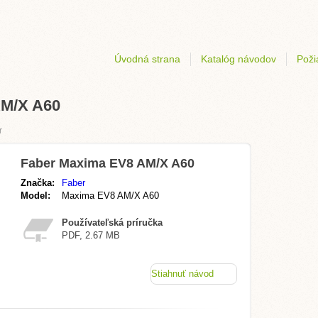
Úvodná strana
Katalóg návodov
Poži
AM/X A60
r
Faber Maxima EV8 AM/X A60
Značka:
Faber
Model:
Maxima EV8 AM/X A60
Používateľská príručka
PDF, 2.67 MB
Stiahnuť návod