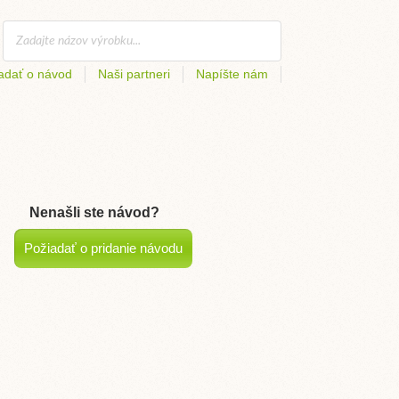
adať o návod
Naši partneri
Napíšte nám
Nenašli ste návod?
Požiadať o pridanie návodu