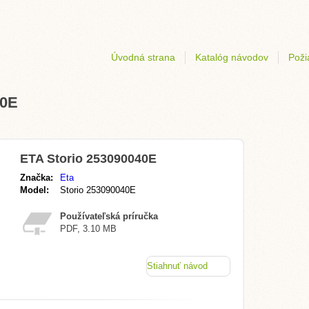
Úvodná strana
Katalóg návodov
Poži
40E
ETA Storio 253090040E
Značka:
Eta
Model:
Storio 253090040E
Používateľská príručka
PDF, 3.10 MB
Stiahnuť návod