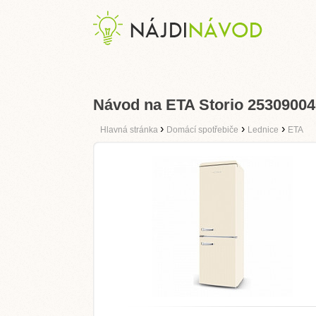
Návod na ETA Storio 2530900
›
›
›
Hlavná stránka
Domácí spotřebiče
Lednice
ETA