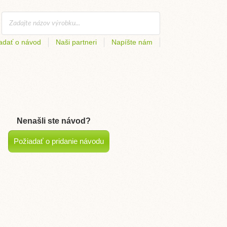
adať o návod
Naši partneri
Napíšte nám
Nenašli ste návod?
Požiadať o pridanie návodu