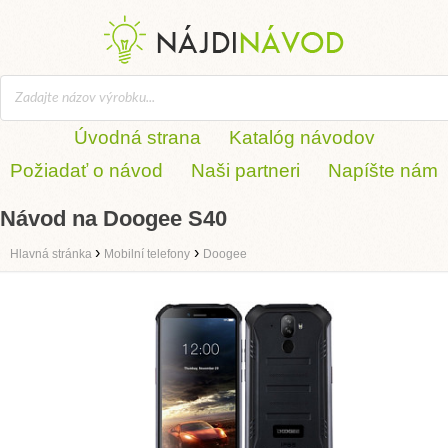
Úvodná strana
Katalóg návodov
Požiadať o návod
Naši partneri
Napíšte nám
Návod na Doogee S40
›
›
Hlavná stránka
Mobilní telefony
Doogee