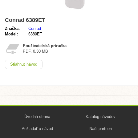
Conrad 6389ET
Značka:
Conrad
Model:
6389ET
Používateľská príručka
PDF, 0.30 MB
Stiahnuť návod
Úvodná strana
Katalóg návodov
Požiadať o návod
Naši partneri