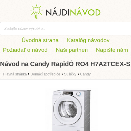
Úvodná strana
Katalóg návodov
Požiadať o návod
Naši partneri
Napíšte nám
Návod na Candy RapidÓ RO4 H7A2TCEX-S
›
›
›
Hlavná stránka
Domácí spotřebiče
Sušičky
Candy