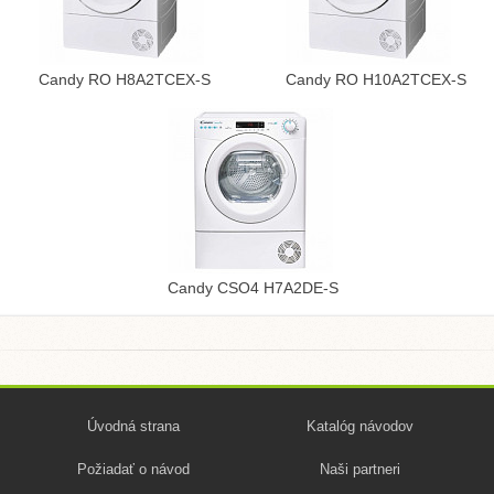
Candy RO H8A2TCEX-S
Candy RO H10A2TCEX-S
Candy CSO4 H7A2DE-S
Úvodná strana
Katalóg návodov
Požiadať o návod
Naši partneri