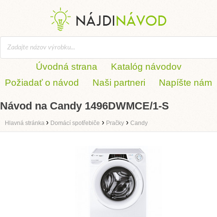
Úvodná strana
Katalóg návodov
Požiadať o návod
Naši partneri
Napíšte nám
Návod na Candy 1496DWMCE/1-S
›
›
›
Hlavná stránka
Domácí spotřebiče
Pračky
Candy