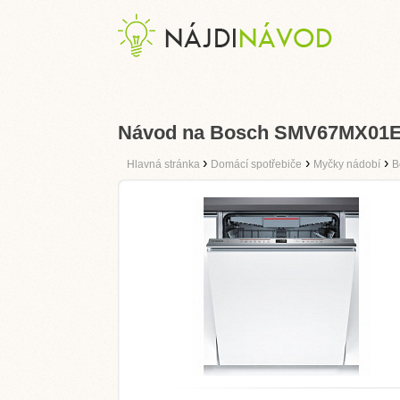
Návod na Bosch SMV67MX01
›
›
›
Hlavná stránka
Domácí spotřebiče
Myčky nádobí
B