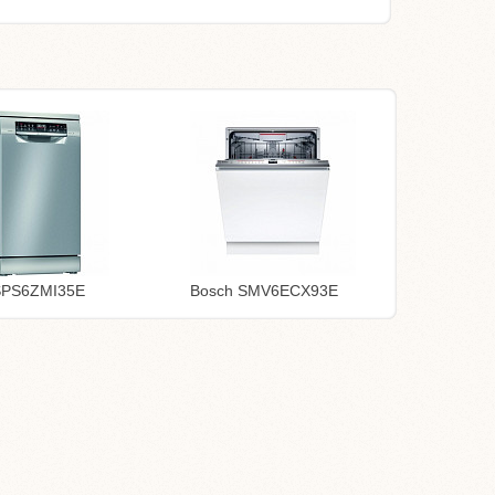
SPS6ZMI35E
Bosch SMV6ECX93E