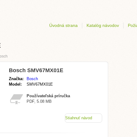
Úvodná strana
Katalóg návodov
Poži
E
osch
Bosch SMV67MX01E
Značka:
Bosch
Model:
SMV67MX01E
Používateľská príručka
PDF, 5.08 MB
Stiahnuť návod