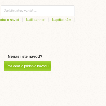
adať o návod
Naši partneri
Napíšte nám
Nenašli ste návod?
Požiadať o pridanie návodu