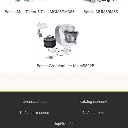
Bosch MultiTalent 3 Plus MCM3PM386
Bosch MUM59M55
Bosch CreationLine MUM58225
Úvodná strana
Katalóg návodov
Požiadať o návod
Naši partneri
Napíšte nám