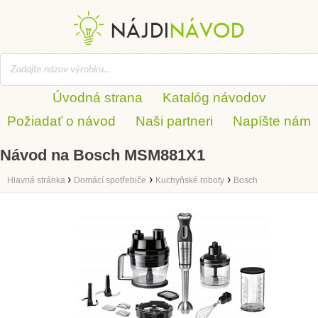
Úvodná strana
Katalóg návodov
Požiadať o návod
Naši partneri
Napíšte nám
Návod na Bosch MSM881X1
›
›
›
Hlavná stránka
Domácí spotřebiče
Kuchyňské roboty
Bosch