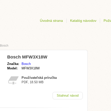
Úvodná strana
Katalóg návodov
Poži
Bosch
Bosch MFW3X18W
Značka:
Bosch
Model:
MFW3X18W
Používateľská príručka
PDF, 18.50 MB
Stiahnuť návod