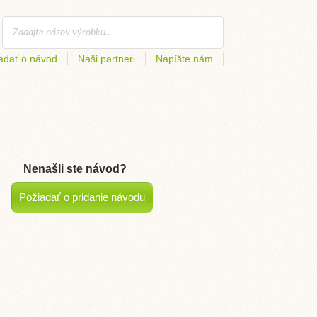
adať o návod
Naši partneri
Napíšte nám
Nenašli ste návod?
Požiadať o pridanie návodu