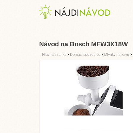
Návod na Bosch MFW3X18W
›
›
›
Hlavná stránka
Domácí spotřebiče
Mlýnky na kávu