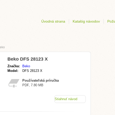
Úvodná strana
Katalóg návodov
Poži
eko
Beko DFS 28123 X
Značka:
Beko
Model:
DFS 28123 X
Používateľská príručka
PDF, 7.80 MB
Stiahnuť návod