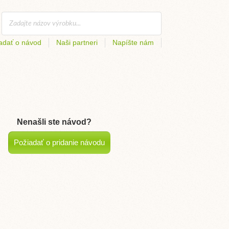
adať o návod
Naši partneri
Napíšte nám
Nenašli ste návod?
Požiadať o pridanie návodu