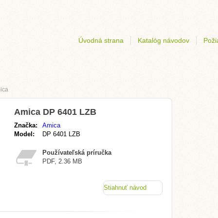
Úvodná strana
Katalóg návodov
Poži
ica
Amica DP 6401 LZB
Značka:
Amica
Model:
DP 6401 LZB
Používateľská príručka
PDF, 2.36 MB
Stiahnuť návod