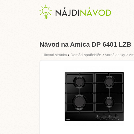
Návod na Amica DP 6401 LZB
›
›
›
Hlavná stránka
Domácí spotřebiče
Varné desky
Am