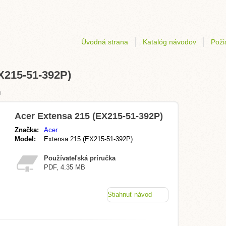
Úvodná strana
Katalóg návodov
Poži
X215-51-392P)
o
Acer Extensa 215 (EX215-51-392P)
Značka:
Acer
Model:
Extensa 215 (EX215-51-392P)
Používateľská príručka
PDF, 4.35 MB
Stiahnuť návod