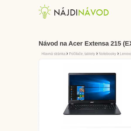
Návod na Acer Extensa 215 (E
›
›
›
Hlavná stránka
Počítače, tablety
Notebooky
Lenov