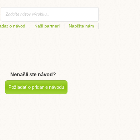
adať o návod
Naši partneri
Napíšte nám
Nenašli ste návod?
Požiadať o pridanie návodu